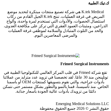
ك.تيك الطبية
K.tek Medical هي شركة تصنيع منتجات مبتكرة لتحديد موضع
المريض في غرفة العمليات. تنتج K.tek الجيل القادم من ركاب
استئصال الحصوات، والأدوات التي تستخدم لمرة واحدة، وألواح
الذراعين، ومثبتات العمود الفقري التي تركز على مكافحة العدوى،
والحد من التلوث المتبادل والسلامة لموظفي غرفة العمليات
والمرضى المعاصرين اليوم.
Frimed Surgical Instruments
تقع شركة Frimed في قلب المركز العالمي للتكنولوجيا الطبية في
توتلينجن منذ 30 عامًا. لقد تخصصنا في تزويد عدد متزايد من عملائنا
بأدوات جراحية، والتي نقوم بتسويقها كمنتجات OEM أو باسمنا
الخاص. منذ تأسيسنا، قمنا بالنمو والتطور بشكل مستمر حتى نتمكن
دائمًا من تزويدك بأدوات عالية الجودة بأسعار جذابة.
Emerging Medical Solutions LLC
حقوق النشر © 2026 جميع الحقوق محفوظة